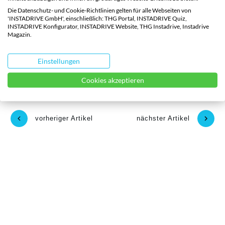
Rundum-Sorglos-Abo ist alles inkludiert außer den
Die Datenschutz- und Cookie-Richtlinien gelten für alle Webseiten von
'INSTADRIVE GmbH', einschließlich: THG Portal, INSTADRIVE Quiz,
Ladenkosten und es gibt sogar einige
sofort
INSTADRIVE Konfigurator, INSTADRIVE Website, THG Instadrive, Instadrive
Magazin.
verfügbare Elektroautos
.
Einstellungen
Fisker
,
Fisker Ocean
Cookies akzeptieren
vorheriger Artikel
nächster Artikel