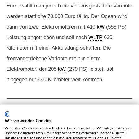
Euro, wählt man jedoch die voll ausgestattete Variante
werden stattliche 70.000 Euro fällig. Der Ocean wird
dann von zwei Elektromotoren mit 410
kW
(558 PS)
Leistung angetrieben und soll nach
WLTP
630
Kilometer mit einer Akkuladung schaffen. Die
frontangetriebene Variante mit nur einem
Elektromotor, der 205
kW
(279 PS) leistet, soll
hingegen nur 440 Kilometer weit kommen.
Schon heute kann man risikolos und bequem in die
Wir verwenden Cookies
Elektromobilität einsteigen, wenn man sich für ein
Wir nutzen Cookies hauptsächlich zur Funktionalität der Website, zur Analyse
Langzeit-Abo von
INSTADRIVE
entscheidet. Im
unserer Besucherdaten, um unsere Website zu verbessern, personalisierte
Inhalte anzuzeigen und Ihnen ein großartiges Website-Erlebnis zu bieten.