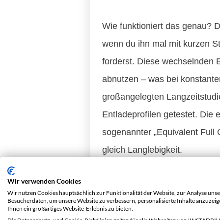
Wie funktioniert das genau? 
wenn du ihn mal mit kurzen S
forderst. Diese wechselnden B
abnutzen – was bei konstanten
großangelegten Langzeitstudi
Entladeprofilen getestet. Di
sogenannter „Equivalent Full C
gleich Langlebigkeit.
Auch für dich als Fahrer erge
Wir verwenden Cookies
Wir nutzen Cookies hauptsächlich zur Funktionalität der Website, zur Analyse unse
Besucherdaten, um unsere Website zu verbessern, personalisierte Inhalte anzuzei
Empfehlu
Ihnen ein großartiges Website-Erlebnis zu bieten.