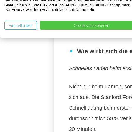
Die Datenschutz- und Cookie-Richtlinien gelten für alle Webseiten von 'INSTADRI
Nicht dauerhaft voll od
GmbH', einschließlich: THG Portal, INSTADRIVE Quiz, INSTADRIVE Konfigurator,
INSTADRIVE Website, THG Instadrive, Instadrive Magazin.
Zwischendurch kräftig 
Einstellungen
Cookies akzeptieren
Abwechslungsreic
Wie wirkt sich die
Schnelles Laden beim erste
Nicht nur beim Fahren, so
sich aus. Die Stanford-For
Schnellladung beim ersten 
durchschnittlich 50 % verl
20 Minuten.