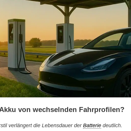
r Akku von wechselnden Fahrprofilen?
stil verlängert die Lebensdauer der
Batterie
deutlich.