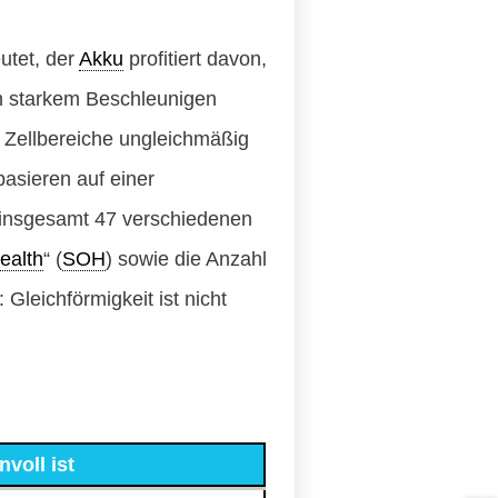
utet, der
Akku
profitiert davon,
em starkem Beschleunigen
e Zellbereiche ungleichmäßig
basieren auf einer
t insgesamt 47 verschiedenen
ealth
“ (
SOH
) sowie die Anzahl
Gleichförmigkeit ist nicht
voll ist