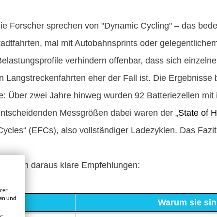
Die Forscher sprechen von "Dynamic Cycling" – das bede
tadtfahrten, mal mit Autobahnsprints oder gelegentlich
elastungsprofile verhindern offenbar, dass sich einzeln
 Langstreckenfahrten eher der Fall ist. Die Ergebnisse 
e: Über zwei Jahre hinweg wurden 92 Batteriezellen mi
e entscheidenden Messgrößen dabei waren der „
State of H
ycles“ (EFCs), also vollständiger Ladezyklen. Das Fazit: 
ben sich daraus klare Empfehlungen:
rer
gen und
ng
Warum sie sinn