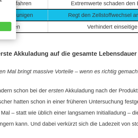
VE
er leer fahren
Extremwerte schaden den El
beschleunigen
Regt den Zellstoffwechsel a
h fahren
Verhindert einseitige
 erste Akkuladung auf die gesamte Lebensdauer
n Mal bringt massive Vorteile – wenn es richtig gemacht
ndern schon bei der
ersten
Akkuladung nach der Produkti
scher hatten schon in einer früheren Untersuchung festge
Mal – statt wie üblich einer langsamen Initialladung – 
ängern kann. Und dabei verkürzt sich die Ladezeit von s