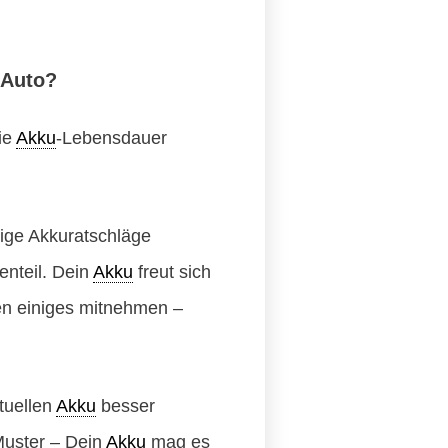
-Auto?
ie
Akku
-Lebensdauer
tige Akkuratschläge
nteil. Dein
Akku
freut sich
en einiges mitnehmen –
tuellen
Akku
besser
Muster – Dein
Akku
mag es