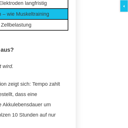
ektroden langfristig
n – wie Muskeltraining
 Zellbelastung
 aus?
 wird.
on zeigt sich: Tempo zahlt
stellt, dass eine
die Akkulebensdauer um
tolzen 10 Stunden auf nur