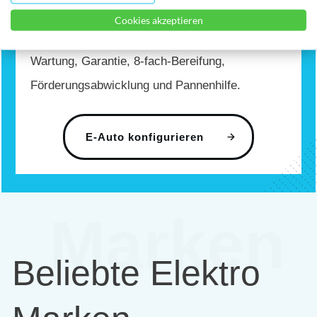
ähnlich wie bei Netflix. Dein monatlicher
Cookies akzeptieren
Fixpreis enthält alle Gebühren, Versicherung,
Wartung, Garantie, 8-fach-Bereifung,
Förderungsabwicklung und Pannenhilfe.
E-Auto konfigurieren
Marken
Beliebte Elektro