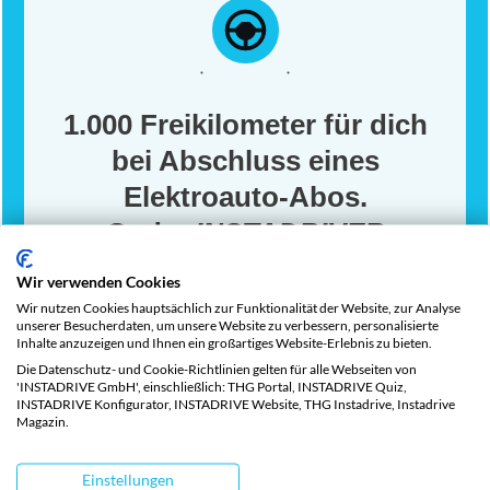
1.000 Freikilometer für dich
bei Abschluss eines
Elektroauto-Abos.
Code:
INSTADRIVER
Wir verwenden Cookies
Wir nutzen Cookies hauptsächlich zur Funktionalität der Website, zur Analyse
unserer Besucherdaten, um unsere Website zu verbessern, personalisierte
Inhalte anzuzeigen und Ihnen ein großartiges Website-Erlebnis zu bieten.
Die Datenschutz- und Cookie-Richtlinien gelten für alle Webseiten von
'INSTADRIVE GmbH', einschließlich: THG Portal, INSTADRIVE Quiz,
INSTADRIVE Konfigurator, INSTADRIVE Website, THG Instadrive, Instadrive
DAS MODERNE ELEKTROAUTO ABO
Magazin.
Ein einfaches und flexibles Elektroauto-Abo,
Einstellungen