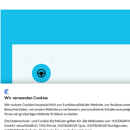
1.000 Freikilomete
Wir verwenden Cookies
Wir nutzen Cookies hauptsächlich zur Funktionalität der Website, zur Analyse unse
Besucherdaten, um unsere Website zu verbessern, personalisierte Inhalte anzuzei
bei Abschluss ein
Ihnen ein großartiges Website-Erlebnis zu bieten.
Die Datenschutz- und Cookie-Richtlinien gelten für alle Webseiten von 'INSTADRI
GmbH', einschließlich: THG Portal, INSTADRIVE Quiz, INSTADRIVE Konfigurator,