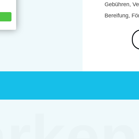
Gebühren, Ver
ER
Bereifung, Fö
rken