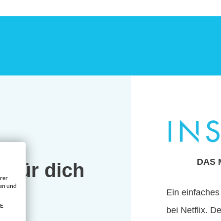
DAS 
r für dich
rer
gen und
es
Ein einfaches
VE
bei Netflix. D