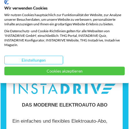
Wir verwenden Cookies
Wir nutzen Cookies hauptsächlich zur Funktionalität der Website, zur Analyse
unserer Besucherdaten, um unsere Website zu verbessern, personalisierte
Inhalte anzuzeigen und Ihnen ein großartiges Website-Erlebnis zu bieten.
1.000 Freikilometer für dich
Die Datenschutz- und Cookie-Richtlinien gelten für alle Webseiten von
'INSTADRIVE GmbH', einschließlich: THG Portal, INSTADRIVE Quiz,
bei Abschluss eines
INSTADRIVE Konfigurator, INSTADRIVE Website, THG Instadrive, Instadrive
Magazin.
Elektroauto-Abos.
Code:
INSTADRIVER
Einstellungen
Cookies akzeptieren
DAS MODERNE ELEKTROAUTO ABO
Ein einfaches und flexibles Elektroauto-Abo,