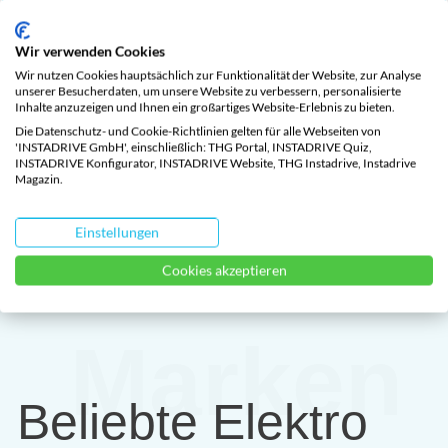
Ein einfaches und flexibles Elektroauto-Abo,
Wir verwenden Cookies
ähnlich wie bei Netflix. Dein monatlicher
Wir nutzen Cookies hauptsächlich zur Funktionalität der Website, zur Analyse
Fixpreis enthält alle Gebühren, Versicherung,
unserer Besucherdaten, um unsere Website zu verbessern, personalisierte
Inhalte anzuzeigen und Ihnen ein großartiges Website-Erlebnis zu bieten.
Wartung, Garantie, 8-fach-Bereifung,
Die Datenschutz- und Cookie-Richtlinien gelten für alle Webseiten von
'INSTADRIVE GmbH', einschließlich: THG Portal, INSTADRIVE Quiz,
Förderungsabwicklung und Pannenhilfe.
INSTADRIVE Konfigurator, INSTADRIVE Website, THG Instadrive, Instadrive
Magazin.
E-Auto konfigurieren
Einstellungen
Cookies akzeptieren
Marken
Beliebte Elektro