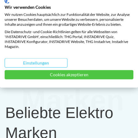
Wir verwenden Cookies
Fixpreis enthält alle Gebühren, Versicherung,
Wir nutzen Cookies hauptsächlich zur Funktionalität der Website, zur Analyse
unserer Besucherdaten, um unsere Website zu verbessern, personalisierte
Wartung, Garantie, 8-fach-Bereifung,
Inhalte anzuzeigen und Ihnen ein großartiges Website-Erlebnis zu bieten.
Förderungsabwicklung und Pannenhilfe.
Die Datenschutz- und Cookie-Richtlinien gelten für alle Webseiten von
'INSTADRIVE GmbH', einschließlich: THG Portal, INSTADRIVE Quiz,
INSTADRIVE Konfigurator, INSTADRIVE Website, THG Instadrive, Instadrive
Magazin.
E-Auto konfigurieren
Einstellungen
Cookies akzeptieren
Marken
Beliebte Elektro
Marken